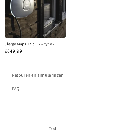
Charge Amps Halo 11kW type 2
Normale prijs
€649,99
Retouren en annuleringen
FAQ
Taal