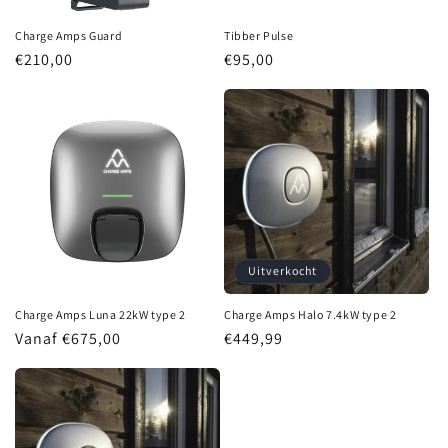
Charge Amps Guard
Tibber Pulse
Normale prijs
€210,00
Normale prijs
€95,00
Uitverkocht
Charge Amps Luna 22kW type 2
Charge Amps Halo 7.4kW type 2
Normale prijs
Vanaf €675,00
Normale prijs
€449,99