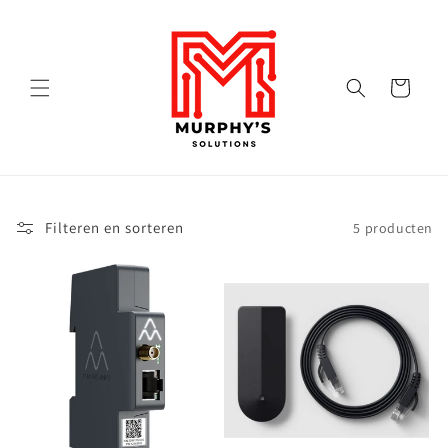
een naar de content
Winkelwagen
Filteren en sorteren
5 producten