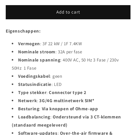
Add to cart
Eigenschappen:
Vermogen
: 3F 22 kW / 1F 7.4KW
Nominale stroom
: 32A per fase
Nominale spanning
: 400V AC, 50 Hz 3 Fase / 230v
50Hz 1 Fase
Voedingskabel
: geen
Statusindicatie
: LED
Type stekker
:
Connector type 2
Netwerk
:
3G/4G multinetwerk SIM*
Besturing
:
Via knoppen of Ohme-app
Loadbalancing
:
Ondersteund via 3 CT-klemmen
(standaard meegeleverd)
Software-updates
:
Over-the-air firmware &