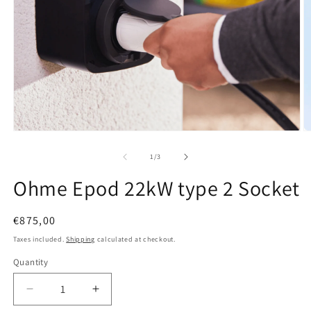
Open media 1 in modal
O
1
/
of
3
Ohme Epod 22kW type 2 Socket
Regular price
€875,00
Taxes included.
Shipping
calculated at checkout.
Quantity
Quantity
Decrease quantity for Ohme Epod 22kW type 2 So
Increase quantity for Ohme Epod 22kW