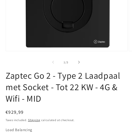
Open media 1 in modal
O
1
/
of
3
Zaptec Go 2 - Type 2 Laadpaal
met Socket - Tot 22 KW - 4G &
Wifi - MID
Regular price
€929,99
Taxes included.
Shipping
calculated at checkout.
Load Balancing