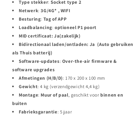
Type stekker
:
Socket
type 2
Netwerk
:
3G/4G* , WIFI
Besturing
:
Tag of APP
Loadbalancing
:
optioneel P1 poort
MID certificaat: Ja(zakelijk)
Bidirectionaal laden/ontladen: Ja (Auto gebruiken
als Thuis batterij)
Software-updates
:
Over-the-air firmware &
software upgrades
Afmetingen (H/B/D)
: 170 x 200 x 100 mm
Gewicht
: 4 kg (verzendgewicht 4,4 kg)
Montage
:
Muur of paal
, geschikt voor
binnen en
buiten
Fabrieksgarantie
: 5 jaar