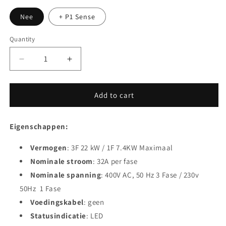
Nee
+ P1 Sense
Quantity
Quantity
Decrease quantity for Zaptec Go 2 - Type 2 Laadp
Increase quantity for Zaptec Go 2 - T
Add to cart
Eigenschappen:
Vermogen
: 3F 22 kW / 1F 7.4KW Maximaal
Nominale stroom
: 32A per fase
Nominale spanning
: 400V AC, 50 Hz 3 Fase / 230v
50Hz 1 Fase
Voedingskabel
: geen
Statusindicatie
: LED