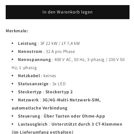
In den Warenkorb legen
Merkmale:
Leistung
: 3F 22 kW / 1F 7,4 kW
Nennstrom
: 32 A pro Phase
Nennspannung
: 400 V AC, 50 Hz, 3-phasig / 230 V 50
Hz, 1-phasig
Netzkabel
: keines
Statusanzeige
: 3x LED
Steckertyp
:
Steckertyp 2
Netzwerk
:
3G/4G-Multi-Netzwerk-SIM,
automatische Verbindung
Steuerung
:
Über Tasten oder Ohme-App
Lastausgleich
:
Unterstützt durch 3 CT-Klemmen
(im Lieferumfang enthalten)