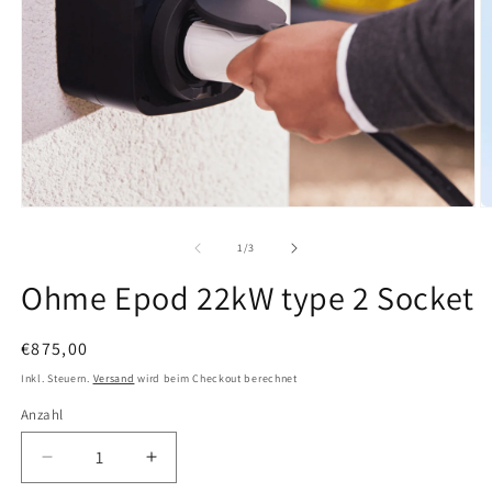
Medien 1 in Modal öffnen
M
1
/
von
3
Ohme Epod 22kW type 2 Socket
Normaler Preis
€875,00
Inkl. Steuern.
Versand
wird beim Checkout berechnet
Anzahl
Anzahl
Verringere die Menge für Ohme Epod 22kW type 2
Erhöhe die Menge für Ohme Epod 22k