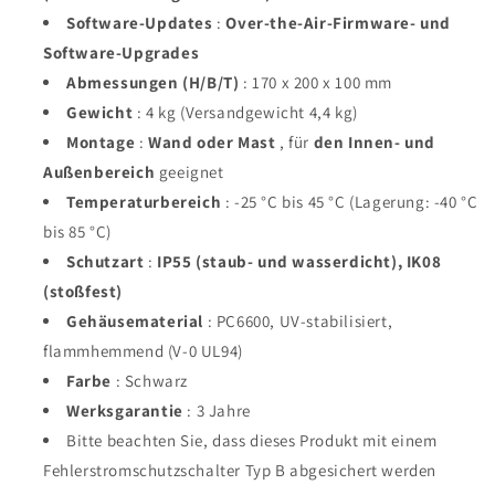
Software-Updates
:
Over-the-Air-Firmware- und
Software-Upgrades
Abmessungen (H/B/T)
: 170 x 200 x 100 mm
Gewicht
: 4 kg (Versandgewicht 4,4 kg)
Montage
:
Wand oder Mast
, für
den Innen- und
Außenbereich
geeignet
Temperaturbereich
: -25 °C bis 45 °C (Lagerung: -40 °C
bis 85 °C)
Schutzart
:
IP55 (staub- und wasserdicht), IK08
(stoßfest)
Gehäusematerial
: PC6600, UV-stabilisiert,
flammhemmend (V-0 UL94)
Farbe
: Schwarz
Werksgarantie
: 3 Jahre
Bitte beachten Sie, dass dieses Produkt mit einem
Fehlerstromschutzschalter Typ B abgesichert werden